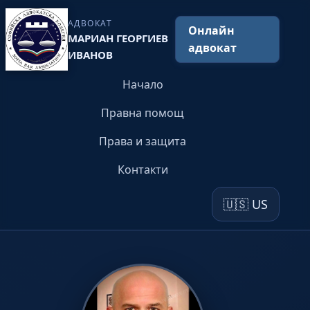
АДВОКАТ
Онлайн
МАРИАН ГЕОРГИЕВ
адвокат
ИВАНОВ
Начало
Правна помощ
Права и защита
Контакти
🇺🇸 US