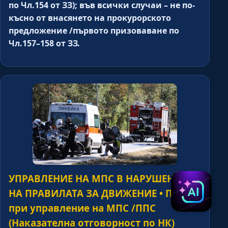
по Чл.154 от ЗЗ); във всички случаи – не по-
късно от внасянето на прокурорското
предложение /първото призоваване по
Чл.157–158 от ЗЗ.
УПРАВЛЕНИЕ НА МПС В НАРУШЕНИЕ
НА ПРАВИЛАТА ЗА ДВИЖЕНИЕ • ПТП
при управление на МПС /ППС
(Наказателна отговорност по НК)