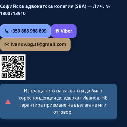
Софийска адвокатска колегия (SBA) — Лич. №
1800713910
📞 +359 888 988 899
💬 Viber
✉️ ivanov.bg.sf@gmail.com
Изпращането на каквато и да било
кореспонденция до адвокат Иванов, НЕ
⚠️
гарантира приемане на възлагане или
отговор.