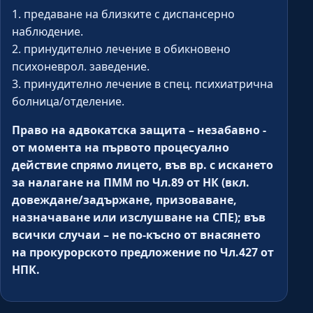
1. предаване на близките с диспансерно
наблюдение.
2. принудително лечение в обикновено
психоневрол. заведение.
3. принудително лечение в спец. психиатрична
болница/отделение.
Право на адвокатска защита – незабавно -
от момента на първото процесуално
действие спрямо лицето, във вр. с искането
за налагане на ПММ по Чл.89 от НК (вкл.
довеждане/задържане, призоваване,
назначаване или изслушване на СПЕ); във
всички случаи – не по-късно от внасянето
на прокурорското предложение по Чл.427 от
НПК.